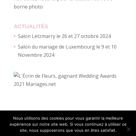
borne photo
ACTUALITÉS
Salon Lëtzmarry le 26 et 27 octobre 2024
Salon du mariage de Luxembourg le 9 et 10
Novembre 2024
Nous utilisons des cookies pour vous garantir la meilleure
expérience sur notre site web. Si vous continuez à utiliser ce
site, nous supposerons que vous en êtes satisfait.
Création site internet :
Myriam Corbet