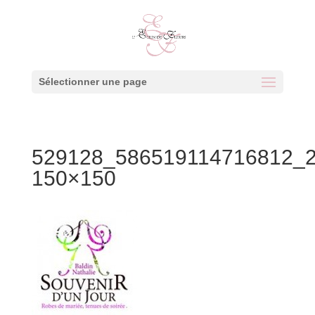
Sélectionner une page
529128_586519114716812_2
150×150