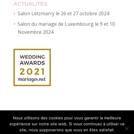
ACTUALITÉS
Salon Lëtzmarry le 26 et 27 octobre 2024
Salon du mariage de Luxembourg le 9 et 10
Novembre 2024
Nous utilisons des cookies pour vous garantir la meilleure
expérience sur notre site web. Si vous continuez à utiliser ce
site, nous supposerons que vous en êtes satisfait.
Création site internet :
Myriam Corbet