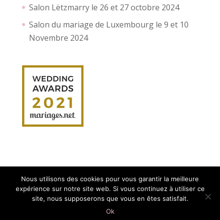
Salon Lëtzmarry le 26 et 27 octobre 2024
Salon du mariage de Luxembourg le 9 et 10
Novembre 2024
Nous utilisons des cookies pour vous garantir la meilleure
expérience sur notre site web. Si vous continuez à utiliser ce
site, nous supposerons que vous en êtes satisfait.
Création site internet :
Myriam Corbet
Webcommunication
Ok