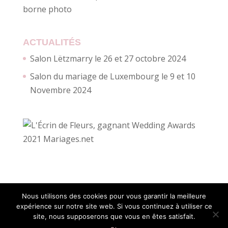
borne photo
ACTUALITÉS
Salon Lëtzmarry le 26 et 27 octobre 2024
Salon du mariage de Luxembourg le 9 et 10
Novembre 2024
Nous utilisons des cookies pour vous garantir la meilleure
expérience sur notre site web. Si vous continuez à utiliser ce
site, nous supposerons que vous en êtes satisfait.
Création site internet :
Myriam Corbet