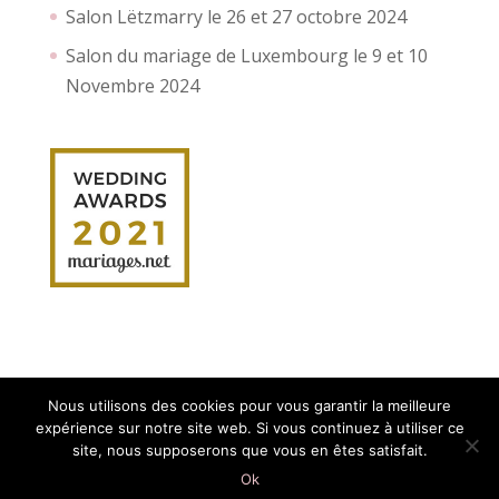
Salon Lëtzmarry le 26 et 27 octobre 2024
Salon du mariage de Luxembourg le 9 et 10
Novembre 2024
Nous utilisons des cookies pour vous garantir la meilleure
expérience sur notre site web. Si vous continuez à utiliser ce
site, nous supposerons que vous en êtes satisfait.
Création site internet :
Myriam Corbet
Webcommunication
Ok