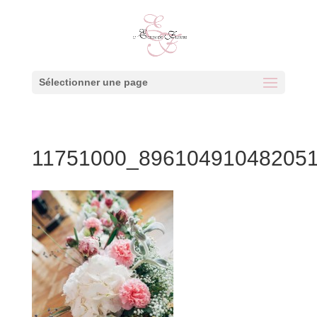
Sélectionner une page
11751000_89610491048205