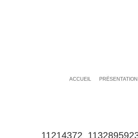
ACCUEIL
PRÉSENTATION
11214372_113289592