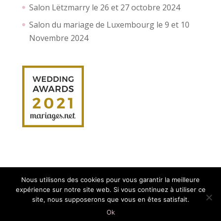
Salon Lëtzmarry le 26 et 27 octobre 2024
Salon du mariage de Luxembourg le 9 et 10
Novembre 2024
Nous utilisons des cookies pour vous garantir la meilleure
expérience sur notre site web. Si vous continuez à utiliser ce
site, nous supposerons que vous en êtes satisfait.
Création site internet :
Myriam Corbet
Webcommunication
Ok