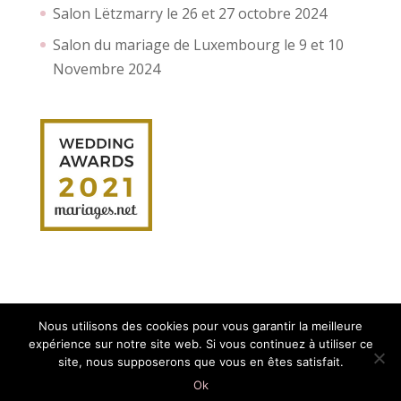
Salon Lëtzmarry le 26 et 27 octobre 2024
Salon du mariage de Luxembourg le 9 et 10
Novembre 2024
Nous utilisons des cookies pour vous garantir la meilleure
expérience sur notre site web. Si vous continuez à utiliser ce
site, nous supposerons que vous en êtes satisfait.
Création site internet :
Myriam Corbet
Webcommunication
Ok