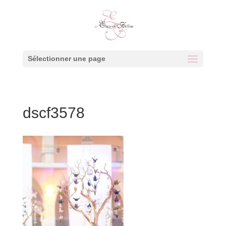
Sélectionner une page
dscf3578