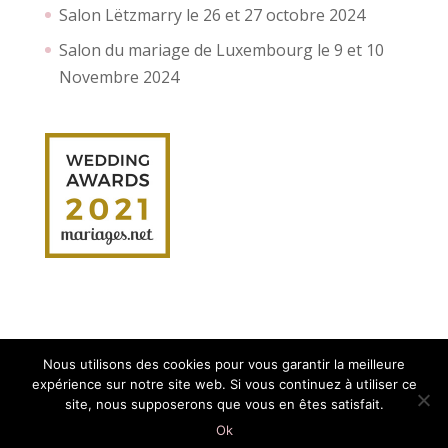
Salon Lëtzmarry le 26 et 27 octobre 2024
Salon du mariage de Luxembourg le 9 et 10
Novembre 2024
Nous utilisons des cookies pour vous garantir la meilleure
expérience sur notre site web. Si vous continuez à utiliser ce
site, nous supposerons que vous en êtes satisfait.
Création site internet :
Myriam Corbet
Webcommunication
Ok