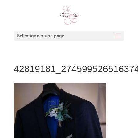
Sélectionner une page
42819181_27459952651637