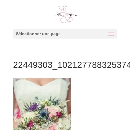
Sélectionner une page
22449303_10212778832537