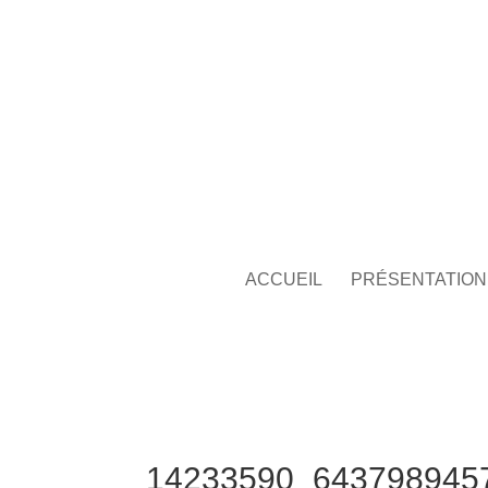
ACCUEIL
PRÉSENTATION
14233590_643798945